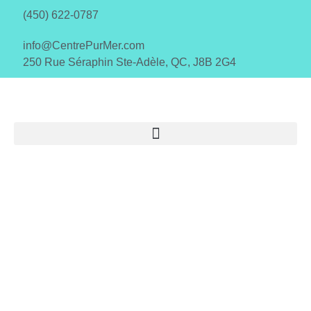
(450) 622-0787
info@CentrePurMer.com
250 Rue Séraphin Ste-Adèle, QC, J8B 2G4